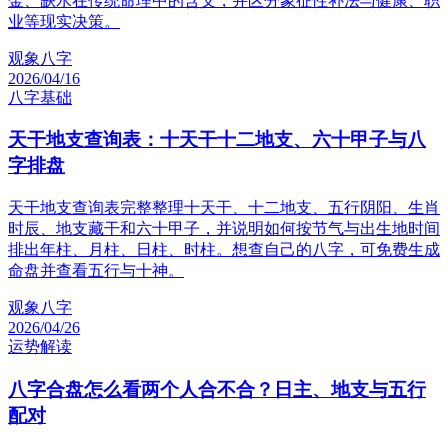
金、缺水在传统命理中的含义，并区分象征性补法与健康、职
业等现实决策。
观象八字
2026/04/16
八字基础
天干地支查询表：十天干十二地支、六十甲子与八
字排盘
天干地支查询表完整整理十天干、十二地支、五行阴阳、生肖
时辰、地支藏干和六十甲子，并说明如何按节气与出生地时间
排出年柱、月柱、日柱、时柱。想查自己的八字，可免费生成
命盘并查看五行与十神。
观象八字
2026/04/26
运势解读
八字合盘怎么看两个人合不合？日主、地支与五行
配对