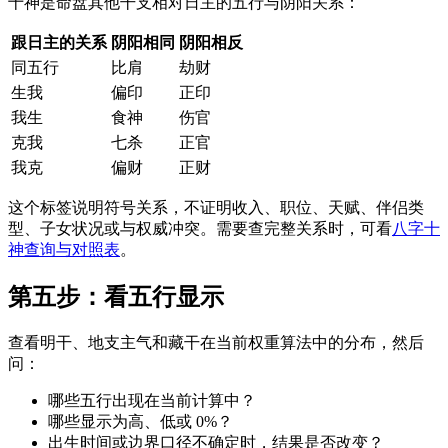
十神是命盘其他干支相对日主的五行与阴阳关系：
跟日主的关系
阴阳相同
阴阳相反
同五行
比肩
劫财
生我
偏印
正印
我生
食神
伤官
克我
七杀
正官
我克
偏财
正财
这个标签说明符号关系，不证明收入、职位、天赋、伴侣类
型、子女状况或与权威冲突。需要查完整关系时，可看
八字十
神查询与对照表
。
第五步：看五行显示
查看明干、地支主气和藏干在当前权重算法中的分布，然后
问：
哪些五行出现在当前计算中？
哪些显示为高、低或 0%？
出生时间或边界口径不确定时，结果是否改变？