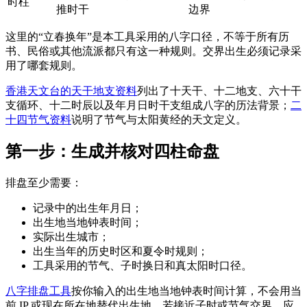
时柱
推时干
边界
这里的“立春换年”是本工具采用的八字口径，不等于所有历
书、民俗或其他流派都只有这一种规则。交界出生必须记录采
用了哪套规则。
香港天文台的天干地支资料
列出了十天干、十二地支、六十干
支循环、十二时辰以及年月日时干支组成八字的历法背景；
二
十四节气资料
说明了节气与太阳黄经的天文定义。
第一步：生成并核对四柱命盘
排盘至少需要：
记录中的出生年月日；
出生地当地钟表时间；
实际出生城市；
出生当年的历史时区和夏令时规则；
工具采用的节气、子时换日和真太阳时口径。
八字排盘工具
按你输入的出生地当地钟表时间计算，不会用当
前 IP 或现在所在地替代出生地。若接近子时或节气交界，应