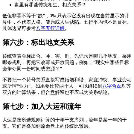
盘里有哪些传统相生、相克关系？
低但非零不等于“缺”，0% 只表示它没有出现在当前显示的计
算中，不代表人格、健康或人生缺陷。五行平均也不是目标。
具体边界可参考
八字五行详解
。
第六步：标出地支关系
传统查表会标出合、冲、害、刑。先记录是哪几个地支、采用
哪条规则，再把它改写成开放问题，例如：“现实中哪些目标
会争夺同一份时间或资源？”
不要把一个符号关系直接写成婚姻和谐、家庭冲突、事业变动
或所谓“业力”。如果要比较两个人，可以继续到
八字合盘
对齐
双方的计算结果，但合盘解释也不应成为关系结论。
第七步：加入大运和流年
大运是按所选规则计算的十年干支序列，流年是某一年的干
支。它们是叠加到原命盘上的传统比较层。