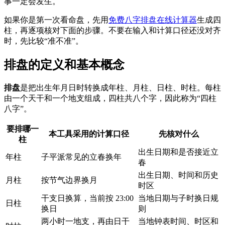
事一定会发生。
如果你是第一次看命盘，先用
免费八字排盘在线计算器
生成四
柱，再逐项核对下面的步骤。不要在输入和计算口径还没对齐
时，先比较“准不准”。
排盘的定义和基本概念
排盘
是把出生年月日时转换成年柱、月柱、日柱、时柱。每柱
由一个天干和一个地支组成，四柱共八个字，因此称为“四柱
八字”。
要排哪一
本工具采用的计算口径
先核对什么
柱
出生日期和是否接近立
年柱
子平派常见的立春换年
春
出生日期、时间和历史
月柱
按节气边界换月
时区
干支日换算，当前按 23:00
当地日期与子时换日规
日柱
换日
则
两小时一地支，再由日干
当地钟表时间、时区和