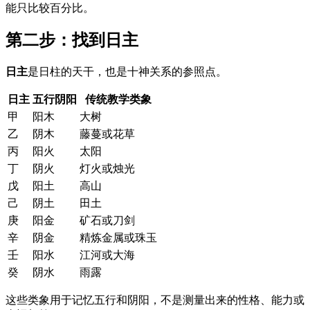
能只比较百分比。
第二步：找到日主
日主
是日柱的天干，也是十神关系的参照点。
日主
五行阴阳
传统教学类象
甲
阳木
大树
乙
阴木
藤蔓或花草
丙
阳火
太阳
丁
阴火
灯火或烛光
戊
阳土
高山
己
阴土
田土
庚
阳金
矿石或刀剑
辛
阴金
精炼金属或珠玉
壬
阳水
江河或大海
癸
阴水
雨露
这些类象用于记忆五行和阴阳，不是测量出来的性格、能力或