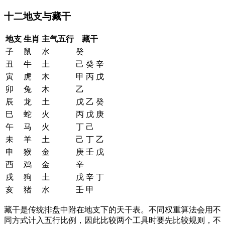
十二地支与藏干
地支
生肖
主气五行
藏干
子
鼠
水
癸
丑
牛
土
己 癸 辛
寅
虎
木
甲 丙 戊
卯
兔
木
乙
辰
龙
土
戊 乙 癸
巳
蛇
火
丙 戊 庚
午
马
火
丁 己
未
羊
土
己 丁 乙
申
猴
金
庚 壬 戊
酉
鸡
金
辛
戌
狗
土
戊 辛 丁
亥
猪
水
壬 甲
藏干是传统排盘中附在地支下的天干表。不同权重算法会用不
同方式计入五行比例，因此比较两个工具时要先比较规则，不