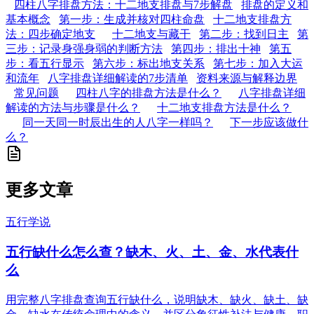
四柱八字排盘方法：十二地支排盘与7步解盘
排盘的定义和
基本概念
第一步：生成并核对四柱命盘
十二地支排盘方
法：四步确定地支
十二地支与藏干
第二步：找到日主
第
三步：记录身强身弱的判断方法
第四步：排出十神
第五
步：看五行显示
第六步：标出地支关系
第七步：加入大运
和流年
八字排盘详细解读的7步清单
资料来源与解释边界
常见问题
四柱八字的排盘方法是什么？
八字排盘详细
解读的方法与步骤是什么？
十二地支排盘方法是什么？
同一天同一时辰出生的人八字一样吗？
下一步应该做什
么？
更多文章
五行学说
五行缺什么怎么查？缺木、火、土、金、水代表什
么
用完整八字排盘查询五行缺什么，说明缺木、缺火、缺土、缺