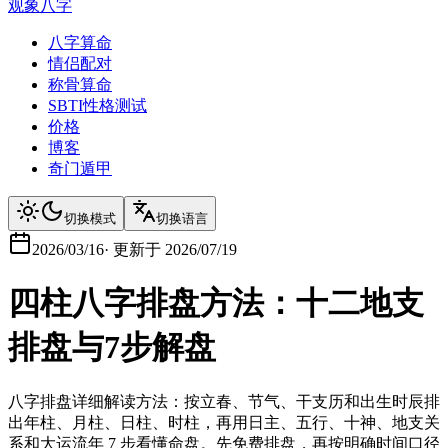
观象八字
八字算命
情侣配对
称骨算命
SBTI性格测试
价格
博客
奇门遁甲
切换模式
切换语言
2026/03/16
·
更新于
2026/07/19
四柱八字排盘方法：十二地支
排盘与7步解盘
八字排盘详细解读方法：按立春、节气、干支历和出生时辰排
出年柱、月柱、日柱、时柱，再用日主、五行、十神、地支关
系和大运流年 7 步看懂命盘。先免费排盘，再按明确时间口径