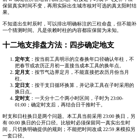
保留真实时间不变，再用实际出生城市核对可选的真太阳时结
果。
不知道出生时辰时，可以排出明确标注的三柱命盘，但不能补
一个猜测时间。凡是依赖时柱的内容都应保留为未知。
十二地支排盘方法：四步确定地支
定年支
：按当前工具明示的立春换年口径确认年柱，不
把春节或农历正月初一直接当成本工具的换年点。
定月支
：按节气边界定月，不能直接把农历月份当月
柱。
定日支
：按干支日循环换算，并记录工具在子时采用的
换日点。
定时支
：一天分十二个两小时区间，子时为 23:00-
01:00；确定时支后，再结合日干推时干。
时支和日柱换日是两个问题。本工具当前采用 23:00 换日，另
有 00:00 换日的公开口径。比较时必须保留同一真实出生时
间，只切换明确提供的规则；不能把时间改成 22:59 来模拟另
一套口径。