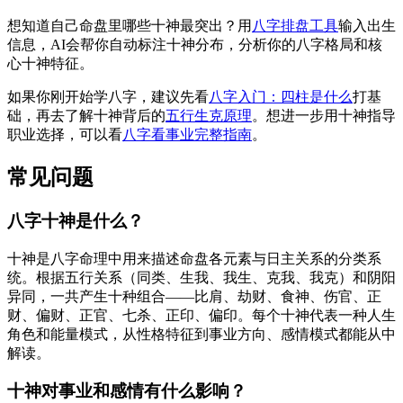
想知道自己命盘里哪些十神最突出？用
八字排盘工具
输入出生
信息，AI会帮你自动标注十神分布，分析你的八字格局和核
心十神特征。
如果你刚开始学八字，建议先看
八字入门：四柱是什么
打基
础，再去了解十神背后的
五行生克原理
。想进一步用十神指导
职业选择，可以看
八字看事业完整指南
。
常见问题
八字十神是什么？
十神是八字命理中用来描述命盘各元素与日主关系的分类系
统。根据五行关系（同类、生我、我生、克我、我克）和阴阳
异同，一共产生十种组合——比肩、劫财、食神、伤官、正
财、偏财、正官、七杀、正印、偏印。每个十神代表一种人生
角色和能量模式，从性格特征到事业方向、感情模式都能从中
解读。
十神对事业和感情有什么影响？