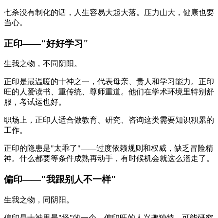
七杀没有制化的话，人生容易大起大落。压力山大，健康也要
当心。
正印——"好好学习"
生我之物，不同阴阳。
正印是最温暖的十神之一，代表母亲、贵人和学习能力。正印
旺的人爱读书、重传统、尊师重道。他们在学术环境里特别舒
服，考试运也好。
职场上，正印人适合做教育、研究、咨询这类需要知识积累的
工作。
正印的隐患是"太乖了"——过度依赖规则和权威，缺乏冒险精
神。什么都要等条件成熟再动手，有时候机会就这么溜走了。
偏印——"我跟别人不一样"
生我之物，同阴阳。
偏印是十神里最"怪"的一个。偏印旺的人兴趣独特，可能研究