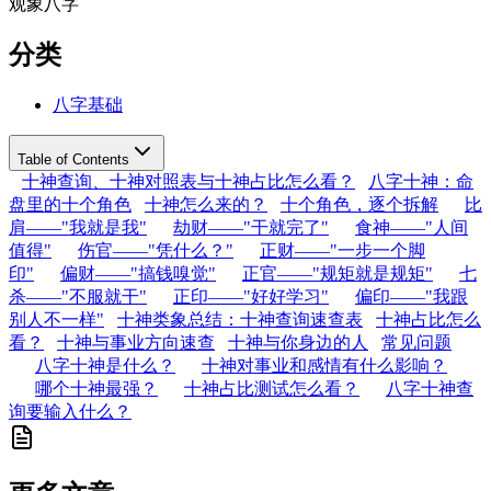
观象八字
分类
八字基础
Table of Contents
十神查询、十神对照表与十神占比怎么看？
八字十神：命
盘里的十个角色
十神怎么来的？
十个角色，逐个拆解
比
肩——"我就是我"
劫财——"干就完了"
食神——"人间
值得"
伤官——"凭什么？"
正财——"一步一个脚
印"
偏财——"搞钱嗅觉"
正官——"规矩就是规矩"
七
杀——"不服就干"
正印——"好好学习"
偏印——"我跟
别人不一样"
十神类象总结：十神查询速查表
十神占比怎么
看？
十神与事业方向速查
十神与你身边的人
常见问题
八字十神是什么？
十神对事业和感情有什么影响？
哪个十神最强？
十神占比测试怎么看？
八字十神查
询要输入什么？