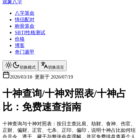
观象八字
八字算命
情侣配对
称骨算命
SBTI性格测试
价格
博客
奇门遁甲
切换模式
切换语言
2026/03/18
·
更新于
2026/07/19
十神查询/十神对照表/十神占
比：免费速查指南
十神查询与十神对照表：按日主查比肩、劫财、食神、伤官、
正财、偏财、正官、七杀、正印、偏印，说明十神占比如何结
合月令、透干、藏干与整张命盘理解，并可免费排盘查看个人