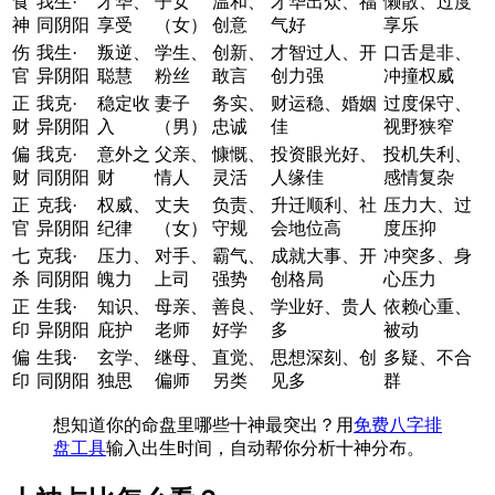
食
我生·
才华、
子女
温和、
才华出众、福
懒散、过度
神
同阴阳
享受
（女）
创意
气好
享乐
伤
我生·
叛逆、
学生、
创新、
才智过人、开
口舌是非、
官
异阴阳
聪慧
粉丝
敢言
创力强
冲撞权威
正
我克·
稳定收
妻子
务实、
财运稳、婚姻
过度保守、
财
异阴阳
入
（男）
忠诚
佳
视野狭窄
偏
我克·
意外之
父亲、
慷慨、
投资眼光好、
投机失利、
财
同阴阳
财
情人
灵活
人缘佳
感情复杂
正
克我·
权威、
丈夫
负责、
升迁顺利、社
压力大、过
官
异阴阳
纪律
（女）
守规
会地位高
度压抑
七
克我·
压力、
对手、
霸气、
成就大事、开
冲突多、身
杀
同阴阳
魄力
上司
强势
创格局
心压力
正
生我·
知识、
母亲、
善良、
学业好、贵人
依赖心重、
印
异阴阳
庇护
老师
好学
多
被动
偏
生我·
玄学、
继母、
直觉、
思想深刻、创
多疑、不合
印
同阴阳
独思
偏师
另类
见多
群
想知道你的命盘里哪些十神最突出？用
免费八字排
盘工具
输入出生时间，自动帮你分析十神分布。