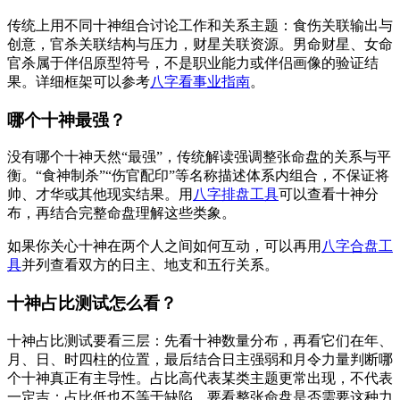
传统上用不同十神组合讨论工作和关系主题：食伤关联输出与
创意，官杀关联结构与压力，财星关联资源。男命财星、女命
官杀属于伴侣原型符号，不是职业能力或伴侣画像的验证结
果。详细框架可以参考
八字看事业指南
。
哪个十神最强？
没有哪个十神天然“最强”，传统解读强调整张命盘的关系与平
衡。“食神制杀”“伤官配印”等名称描述体系内组合，不保证将
帅、才华或其他现实结果。用
八字排盘工具
可以查看十神分
布，再结合完整命盘理解这些类象。
如果你关心十神在两个人之间如何互动，可以再用
八字合盘工
具
并列查看双方的日主、地支和五行关系。
十神占比测试怎么看？
十神占比测试要看三层：先看十神数量分布，再看它们在年、
月、日、时四柱的位置，最后结合日主强弱和月令力量判断哪
个十神真正有主导性。占比高代表某类主题更常出现，不代表
一定吉；占比低也不等于缺陷，要看整张命盘是否需要这种力