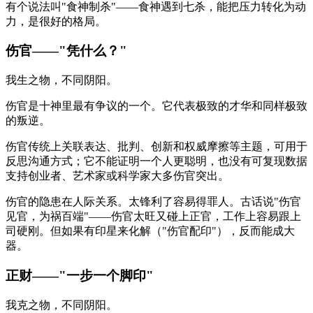
有个说法叫"食神制杀"——食神遇到七杀，能把压力转化为动
力，是很好的格局。
伤官——"凭什么？"
我生之物，不同阴阳。
伤官是十神里最有争议的一个。它代表极致的才华和同样极致
的叛逆。
伤官传统上关联表达、批判、创新和权威摩擦等主题，可用于
反思沟通方式；它不能证明一个人更聪明，也没有可复现数据
支持创业者、艺术家或科学家大多伤官突出。
伤官的隐患在人际关系。太锋利了容易得罪人。古话说"伤官
见官，为祸百端"——伤官太旺又碰上正官，工作上容易跟上
司硬刚。但如果有印星来化解（"伤官配印"），反而能成大
器。
正财——"一步一个脚印"
我克之物，不同阴阳。