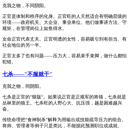
克我之物，不同阴阳。
正官是体制和秩序的化身。正官旺的人天然适合有明确层级的
环境——政府机关、大企业、事业单位。他们做事讲方法、守
规矩，在管理岗位上如鱼得水。
女命正官代表丈夫。正官明透的女性，容易吸引到有担当、有
社会地位的另一半。
正官太多了也有问题——压力大，容易束手束脚，做什么都怕
犯错。
七杀——"不服就干"
克我之物，同阴阳。
七杀是正官的"狠版"。如果说正官是正规军的将领，七杀就是
丛林里的狼王。七杀旺的人野心大、抗压强，越是困难越兴
奋。
传统命理把“食神制杀”解释为用输出或技能疏导压力的组合。
将帅、管理者等例子只是类比，不能据此预测职位或成就。