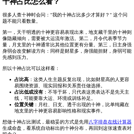
十神占比怎么看？
很多人查十神时会问："我的十神占比多少才算好？" 这个问
题不能只看数量。
第一，天干明透的十神更容易表现出来，地支藏干里的十神则
像隐藏倾向，需要被大运流年激活。第二，月令代表季节力
量，月支里的十神通常比其他位置更有分量。第三，日主身强
身弱会改变解读方向：同样是财星多，身强能担财，身弱可能
先感到压力。
所以十神占比可以这样看：
占比高
：这类人生主题反复出现，比如财星高的人更容
易围绕资源、现实回报和关系责任做选择。
占比低或没有
：不等于坏，只代表这类表达不是先天主
线，可能要靠大运、环境或训练补足。
位置关键
：月柱、日支、透干出现的十神，比单纯藏在
地支里的十神更容易影响性格和现实事件。
想做十神占比测试，最稳妥的方式是先用
八字排盘在线计算器
生成命盘，看系统自动标出的十神分布，再回到这张速查表对