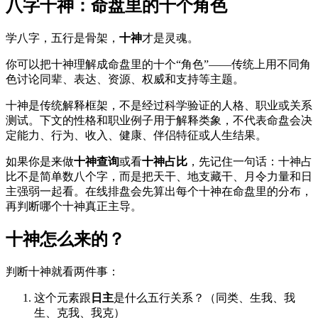
八字十神：命盘里的十个角色
学八字，五行是骨架，
十神
才是灵魂。
你可以把十神理解成命盘里的十个“角色”——传统上用不同角
色讨论同辈、表达、资源、权威和支持等主题。
十神是传统解释框架，不是经过科学验证的人格、职业或关系
测试。下文的性格和职业例子用于解释类象，不代表命盘会决
定能力、行为、收入、健康、伴侣特征或人生结果。
如果你是来做
十神查询
或看
十神占比
，先记住一句话：十神占
比不是简单数八个字，而是把天干、地支藏干、月令力量和日
主强弱一起看。在线排盘会先算出每个十神在命盘里的分布，
再判断哪个十神真正主导。
十神怎么来的？
判断十神就看两件事：
这个元素跟
日主
是什么五行关系？（同类、生我、我
生、克我、我克）