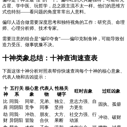
占星、学中医、玩哲学，总之跟主流不太一样。他们的思维方
式也特别——看问题的角度常常出人意料。
偏印人适合做需要深度思考和独特视角的工作：研究员、命理
师、心理分析师、技术专家。
需要注意的组合是"偏印夺食"——偏印克制食神，可能导致创
造力受压、做事犹豫不决。
十神类象总结：十神查询速查表
下面这张十神分析对照表帮你快速查询每个十神的核心意象、
代表人物和吉凶提示：
十
五行关
核心意
代表人
性格关
旺时吉象
过旺凶象
神
系
象
物
键字
比
同我·
同辈、
兄弟、
独立、
意志力强、自
固执、孤僻
肩
同阴阳
竞争
同事
坚持
力更生
劫
同我·
冲劲、
朋友、
大方、
社交力强、行
冲动、破财
财
异阴阳
冒险
合伙
果断
动派