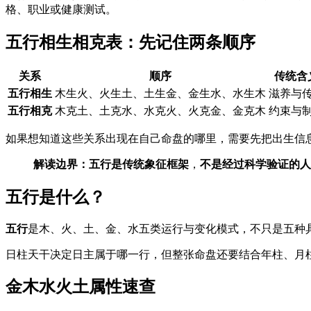
格、职业或健康测试。
五行相生相克表：先记住两条顺序
关系
顺序
传统含
五行相生
木生火、火生土、土生金、金生水、水生木
滋养与
五行相克
木克土、土克水、水克火、火克金、金克木
约束与
如果想知道这些关系出现在自己命盘的哪里，需要先把出生信
解读边界：
五行是
传统象征框架
，
不是经过科学验证的人
五行是什么？
五行
是木、火、土、金、水五类运行与变化模式，不只是五种
日柱天干决定日主属于哪一行，但整张命盘还要结合年柱、月
金木水火土属性速查