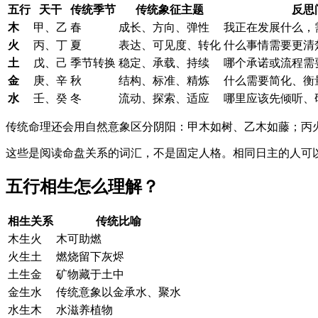
五行
天干
传统季节
传统象征主题
反思
木
甲、乙
春
成长、方向、弹性
我正在发展什么，
火
丙、丁
夏
表达、可见度、转化
什么事情需要更清
土
戊、己
季节转换
稳定、承载、持续
哪个承诺或流程需
金
庚、辛
秋
结构、标准、精炼
什么需要简化、衡
水
壬、癸
冬
流动、探索、适应
哪里应该先倾听、
传统命理还会用自然意象区分阴阳：甲木如树、乙木如藤；丙
这些是阅读命盘关系的词汇，不是固定人格。相同日主的人可
五行相生怎么理解？
相生关系
传统比喻
木生火
木可助燃
火生土
燃烧留下灰烬
土生金
矿物藏于土中
金生水
传统意象以金承水、聚水
水生木
水滋养植物