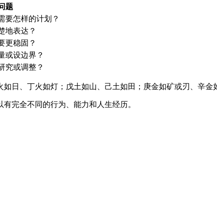
问题
需要怎样的计划？
楚地表达？
要更稳固？
量或设边界？
研究或调整？
火如日、丁火如灯；戊土如山、己土如田；庚金如矿或刃、辛金
以有完全不同的行为、能力和人生经历。