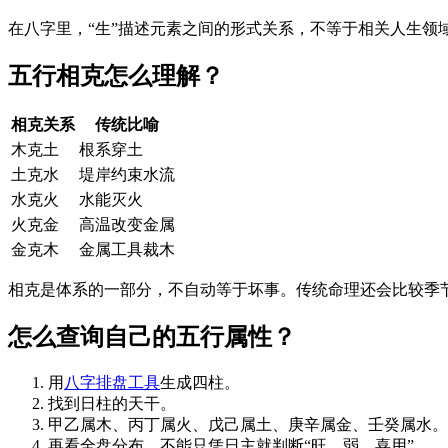
在八字里，“生”描述元素之间的形式关系，不等于相关人生领
五行相克怎么理解？
相克关系
传统比喻
木克土
根系穿土
土克水
堤岸约束水流
水克火
水能灭火
火克金
高温改变金属
金克木
金属工具裁木
相克是体系的一部分，不自动等于坏事。传统命理还会比较季
怎么查询自己的五行属性？
用
八字排盘工具
生成四柱。
找到日柱的天干。
甲乙属木、丙丁属火、戊己属土、庚辛属金、壬癸属水。
再看全盘分布，不能只凭日主就判断“旺、弱、喜用”。