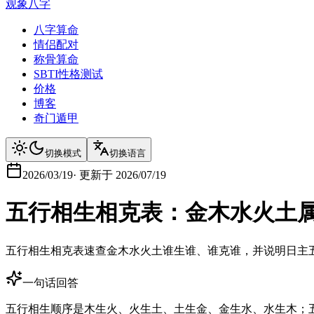
观象八字
八字算命
情侣配对
称骨算命
SBTI性格测试
价格
博客
奇门遁甲
切换模式
切换语言
2026/03/19
·
更新于
2026/07/19
五行相生相克表：金木水火土
五行相生相克表速查金木水火土谁生谁、谁克谁，并说明日主
一句话回答
五行相生顺序是木生火、火生土、土生金、金生水、水生木；