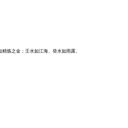
如精炼之金；壬水如江海、癸水如雨露。