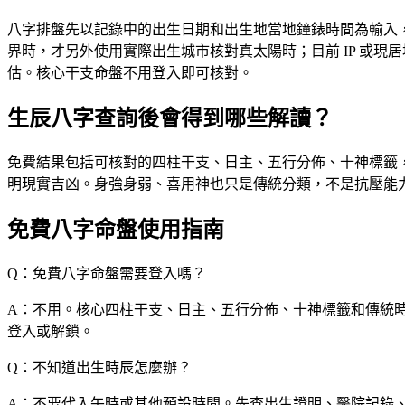
1916
11
07
04
月
八字排盤先以記錄中的出生日期和出生地當地鐘錶時間為輸入，
1917
12
08
05
界時，才另外使用實際出生城市核對真太陽時；目前 IP 或
1918
13
09
06
估。核心干支命盤不用登入即可核對。
1919
14
10
07
生辰八字查詢後會得到哪些解讀？
1920
15
11
08
免費結果包括可核對的四柱干支、日主、五行分佈、十神標籤，
1921
16
12
09
明現實吉凶。身強身弱、喜用神也只是傳統分類，不是抗壓能
1922
17
13
10
免費八字命盤使用指南
1923
18
14
11
1924
19
15
12
Q：免費八字命盤需要登入嗎？
1925
20
16
13
A：不用。核心四柱干支、日主、五行分佈、十神標籤和傳統
1926
21
17
14
登入或解鎖。
1927
22
18
15
Q：不知道出生時辰怎麼辦？
1928
23
19
16
A：不要代入午時或其他預設時間。先查出生證明、醫院記錄