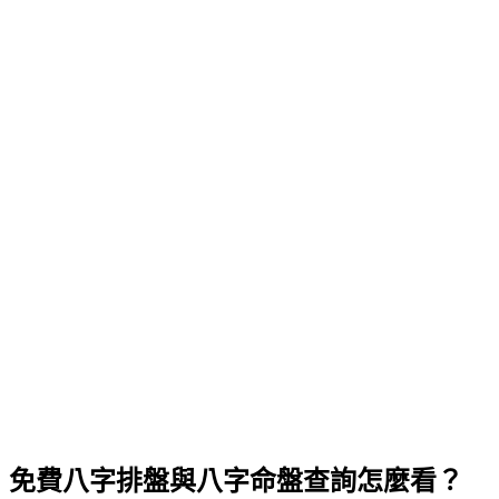
1904
02
1905
03
1906
04
01
1907
05
02
1908
06
03
1909
07
04
00
1910
08
05
01
1911
09
06
02
1912
10
07
03
00
1913
11
08
04
01
時辰
1914
12
09
05
02
1915
10
06
03
免費八字排盤與八字命盤查詢怎麼看？