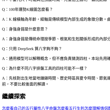
1929
24
20
17
Q：100年運勢K線圖怎麼看？
1930
25
21
18
A：K 線橫軸為年齡，縱軸是傳統模型內部生成的象徵分數。
1931
26
22
19
Q：身強身弱是什麼意思？
1932
27
23
20
A：身強身弱是傳統命理按季節、根氣和生剋關係形成的內部
1933
28
21
Q：只用 DeepSeek 算八字夠不夠？
1934
29
22
時
A：通用模型可以解釋概念，但不應負責猜測四柱。本站先用確
1935
30
23
1936
31
24
Q：為什麼不同八字排盤工具的四柱可能不一樣？
1937
25
A：先核對出生地當地鐘錶時間、歷史時區與夏令時間、節氣邊
前，不要比較後面的解讀。
1938
26
日
1939
27
繼續探索
1940
28
怎麼看自己的五行屬性
八字命盤怎麼看
五行生剋怎麼理解
情侶