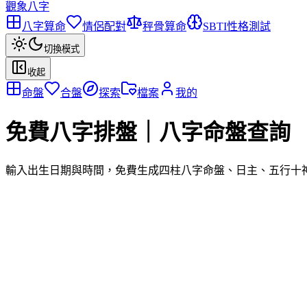
觀象八字
八字算命
情侶配對
秤骨算命
SBTI性格測試
切換模式
收起
命盤
合盤
探索
檔案
我的
免費八字排盤｜八字命盤查詢
輸入出生日期與時間，免費生成四柱八字命盤、日主、五行十神
· 影響大運順逆