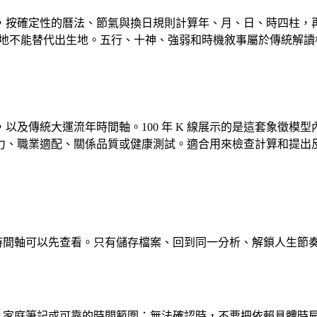
按確定性的曆法、節氣與換日規則計算年、月、日、時四柱，再由
現居地不能替代出生地。五行、十神、強弱和時機敘事屬於傳統解
以及傳統大運流年時間軸。100 年 K 線展示的是這套象徵模
力、職業適配、關係品質或健康測試。適合用來檢查計算和提出
時間軸可以先查看。只有儲存檔案、回到同一分析、解鎖人生節
、家庭筆記或可靠的時間範圍；無法確認時，不要把依賴具體時